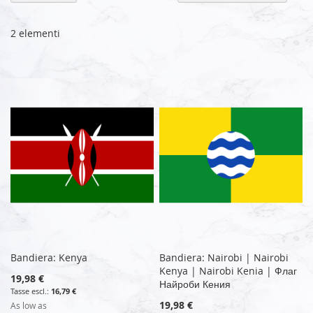
la
di
de
2
elementi
Bandiera: Kenya
Bandiera: Nairobi | Nairobi
Kenya | Nairobi Kenia | Флаг
19,98 €
Найроби Кения
16,79 €
19,98 €
As low as