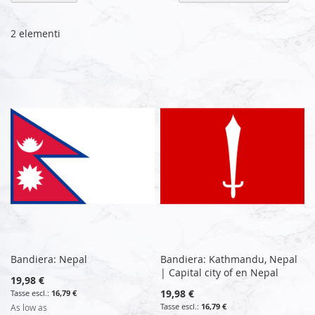
la
di
de
2
elementi
Bandiera: Nepal
Bandiera: Kathmandu, Nepal
| Capital city of en Nepal
19,98 €
19,98 €
16,79 €
16,79 €
As low as