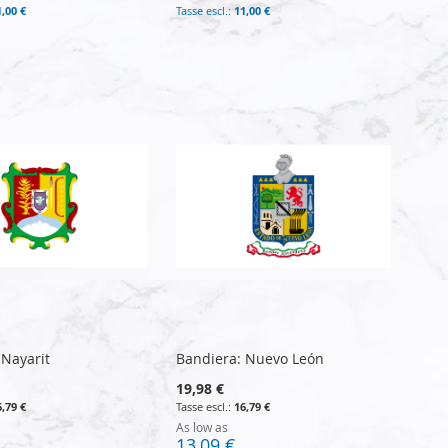
1,00 €
11,00 €
 Nayarit
Bandiera: Nuevo León
19,98 €
6,79 €
16,79 €
As low as
13,09 €