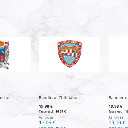
peche
Bandiera: Chihuahua
Bandiera:
19,98 €
19,98 €
16,79 €
1
As low as
As low as
13,09 €
13,09 €
11,00 €
1