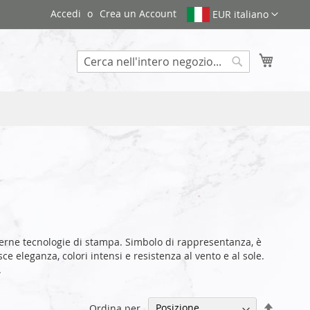
Accedi
Crea un Account
EUR italiano
Carrello
Search
rne tecnologie di stampa. Simbolo di rappresentanza, è
e eleganza, colori intensi e resistenza al vento e al sole.
.
Impost
Ordina per