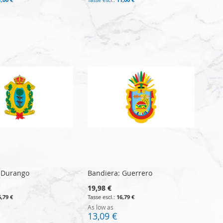
 Durango
Bandiera: Guerrero
19,98 €
6,79 €
16,79 €
As low as
13,09 €