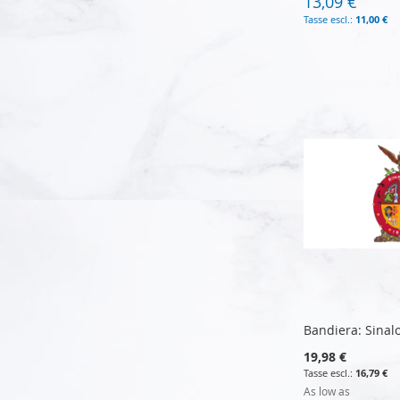
13,09 €
11,00 €
Aggiungi al Carrello
Aggiungi al Carrello
Aggiungi al Carrello
Aggiungi al Carrello
Bandiera: Sinal
19,98 €
16,79 €
As low as