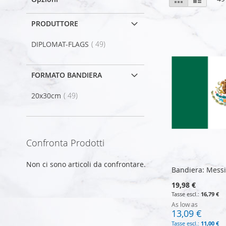
come
PRODUTTORE
elemento
DIPLOMAT-FLAGS
49
FORMATO BANDIERA
elemento
20x30cm
49
Confronta Prodotti
Non ci sono articoli da confrontare.
Bandiera: Mess
19,98 €
16,79 €
As low as
13,09 €
11,00 €