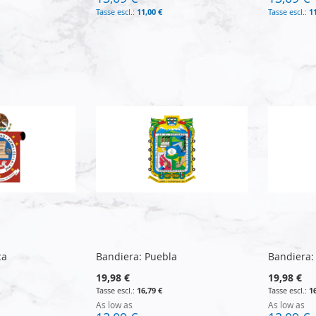
11,00 €
1
ca
Bandiera: Puebla
Bandiera:
19,98 €
19,98 €
16,79 €
1
As low as
As low as