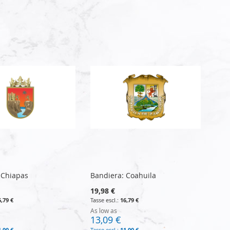
 Chiapas
Bandiera: Coahuila
19,98 €
6,79 €
16,79 €
As low as
13,09 €
1,00 €
11,00 €