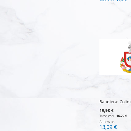
Aggiungi al Carrello
Aggiungi al Carrello
Aggiungi al Carrello
Aggiungi al Carrello
Bandiera: Colim
19,98 €
16,79 €
As low as
13,09 €