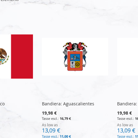
ico
Bandiera: Aguascalientes
Bandiera: 
19,98 €
19,98 €
16,79 €
1
As low as
As low as
13,09 €
13,09 €
11,00 €
1