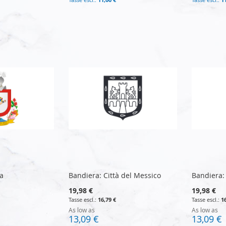
a
Bandiera: Città del Messico
Bandiera:
19,98 €
19,98 €
16,79 €
1
As low as
As low as
13,09 €
13,09 €