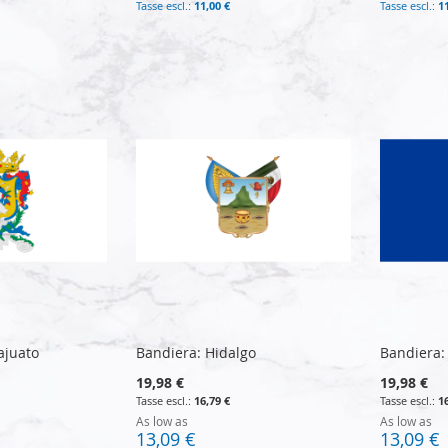
11,00 €
1
ajuato
Bandiera: Hidalgo
Bandiera: 
19,98 €
19,98 €
16,79 €
1
As low as
As low as
13,09 €
13,09 €