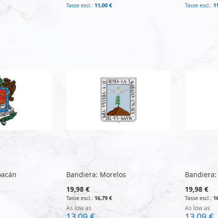
11,00 €
1
oacán
Bandiera: Morelos
Bandiera:
19,98 €
19,98 €
16,79 €
1
As low as
As low as
13,09 €
13,09 €