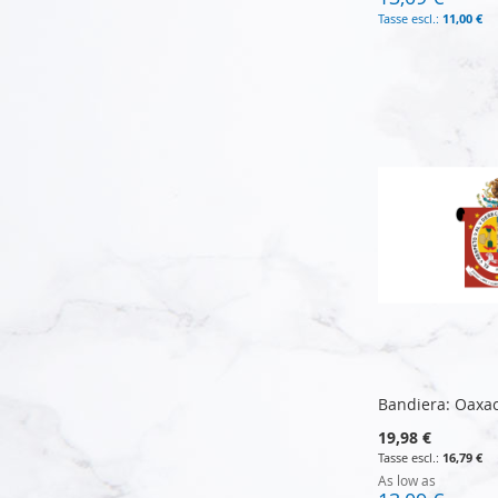
11,00 €
Aggiungi al Carrello
Aggiungi al Carrello
Aggiungi al Carrello
Aggiungi al Carrello
Bandiera: Oaxa
19,98 €
16,79 €
As low as