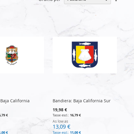
la
direzio
decresc
Baja California
Bandiera: Baja California Sur
19,98 €
6,79 €
16,79 €
As low as
13,09 €
1,00 €
11,00 €