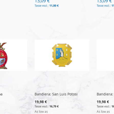
13,09 €
13,09 €
11,00 €
1
oa
Bandiera: San Luis Potosi
Bandiera:
19,98 €
19,98 €
16,79 €
1
As low as
As low as