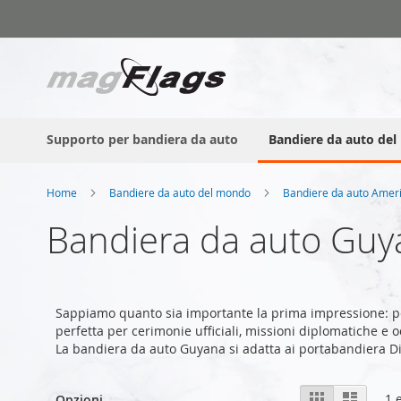
Salta
al
contenuto
Supporto per bandiera da auto
Bandiere da auto de
Home
Bandiere da auto del mondo
Bandiere da auto Amer
Bandiera da auto Guy
Sappiamo quanto sia importante la prima impressione: p
perfetta per cerimonie ufficiali, missioni diplomatiche e o
La bandiera da auto Guyana si adatta ai portabandiera D
Mostra
Griglia
Lista
1
e
Opzioni