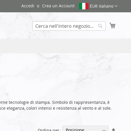
Accedi
Crea un Account
EUR italiano
Carrello
Search
rne tecnologie di stampa. Simbolo di rappresentanza, è
e eleganza, colori intensi e resistenza al vento e al sole.
Impost
Ordina per