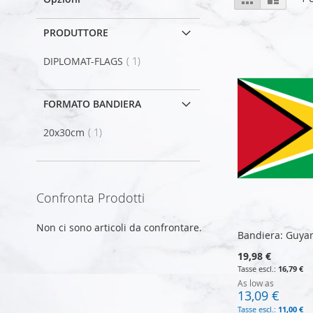
come
PRODUTTORE
elemento
DIPLOMAT-FLAGS
1
FORMATO BANDIERA
elemento
20x30cm
1
Confronta Prodotti
Non ci sono articoli da confrontare.
Bandiera: Guya
19,98 €
16,79 €
As low as
13,09 €
11,00 €