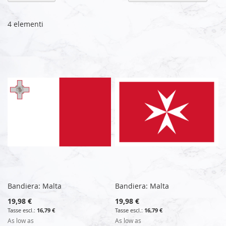
la
di
de
4
elementi
Bandiera: Malta
Bandiera: Malta
19,98 €
19,98 €
16,79 €
16,79 €
As low as
As low as