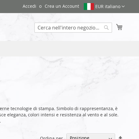
Accedi
Crea un Account
EUR italiano
Carrello
Search
erne tecnologie di stampa. Simbolo di rappresentanza, è
e eleganza, colori intensi e resistenza al vento e al sole.
.
Impost
Ordina per