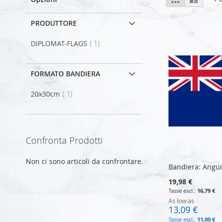
come
PRODUTTORE
elemento
DIPLOMAT-FLAGS
1
FORMATO BANDIERA
elemento
20x30cm
1
Confronta Prodotti
Non ci sono articoli da confrontare.
Bandiera: Angui
19,98 €
16,79 €
As low as
13,09 €
11,00 €