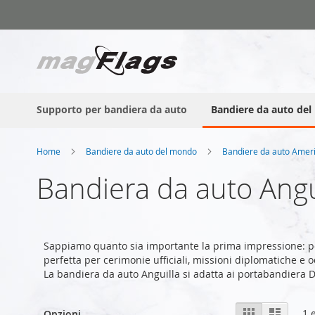
Salta
al
contenuto
Supporto per bandiera da auto
Bandiere da auto de
Home
Bandiere da auto del mondo
Bandiere da auto Amer
Bandiera da auto Angu
Sappiamo quanto sia importante la prima impressione: pe
perfetta per cerimonie ufficiali, missioni diplomatiche e o
La bandiera da auto Anguilla si adatta ai portabandiera
Mostra
Griglia
Lista
1
e
Opzioni