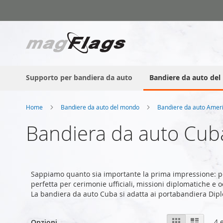
Salta
al
contenuto
Supporto per bandiera da auto
Bandiere da auto de
Home
Bandiere da auto del mondo
Bandiere da auto Amer
Bandiera da auto Cub
Sappiamo quanto sia importante la prima impressione: p
perfetta per cerimonie ufficiali, missioni diplomatiche e o
La bandiera da auto Cuba si adatta ai portabandiera Dip
Mostra
Griglia
Lista
4
e
Opzioni