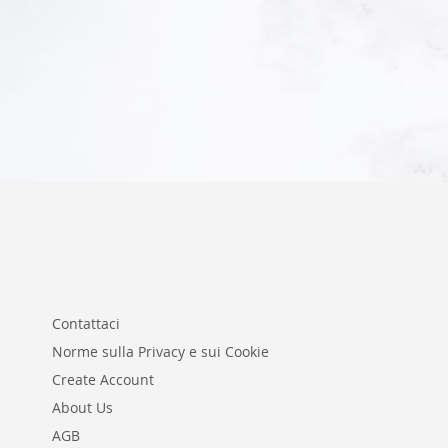
Aggiungi al Carrello
Aggiungi al Carrello
Aggiungi al Carrello
Aggiungi al Carrello
Contattaci
Norme sulla Privacy e sui Cookie
Create Account
About Us
AGB