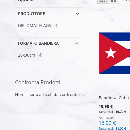
come
PRODUTTORE
elemento
DIPLOMAT-FLAGS
4
FORMATO BANDIERA
elemento
20x30cm
4
Confronta Prodotti
Non ci sono articoli da confrontare.
Bandiera: Cuba
19,98 €
16,79 €
As low as
13,09 €
11,00 €