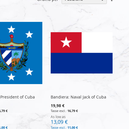
la
direzio
decresc
 President of Cuba
Bandiera: Naval Jack of Cuba
19,98 €
6,79 €
16,79 €
As low as
13,09 €
1,00 €
11,00 €