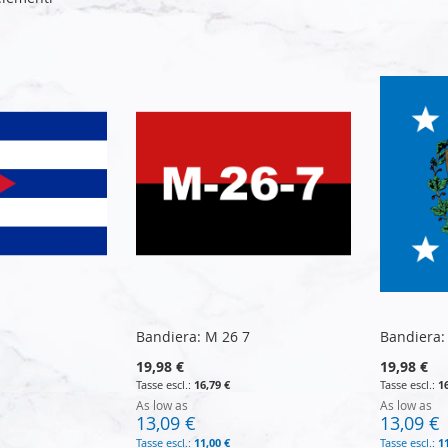
Bandiera: M 26 7
Bandiera:
19,98 €
19,98 €
16,79 €
1
As low as
As low as
13,09 €
13,09 €
11,00 €
1