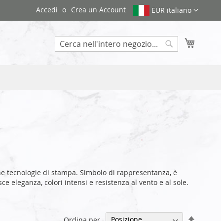
Accedi
Crea un Account
EUR italiano
Carrello
Search
 tecnologie di stampa. Simbolo di rappresentanza, è
e eleganza, colori intensi e resistenza al vento e al sole.
Impost
Ordina per