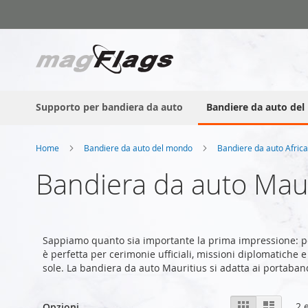
Salta
al
contenuto
Supporto per bandiera da auto
Bandiere da auto de
Home
Bandiere da auto del mondo
Bandiere da auto Afric
Bandiera da auto Maur
Sappiamo quanto sia importante la prima impressione: p
è perfetta per cerimonie ufficiali, missioni diplomatiche e
sole. La bandiera da auto Mauritius si adatta ai portaba
Mostra
Griglia
Lista
2
e
Opzioni