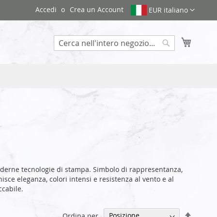
Accedi
Crea un Account
EUR italiano
Carrello
Search
derne tecnologie di stampa. Simbolo di rappresentanza,
isce eleganza, colori intensi e resistenza al vento e al
cabile.
Impost
Ordina per