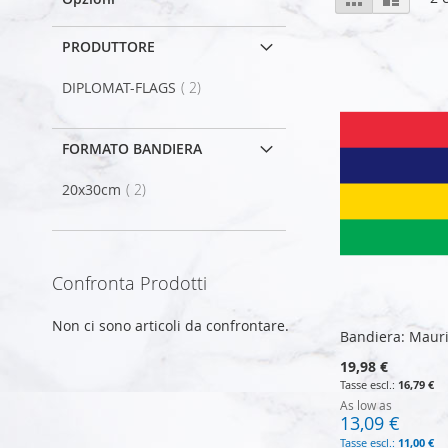
come
PRODUTTORE
elemento
DIPLOMAT-FLAGS
2
FORMATO BANDIERA
elemento
20x30cm
2
Confronta Prodotti
Non ci sono articoli da confrontare.
Bandiera: Mauri
19,98 €
16,79 €
As low as
13,09 €
11,00 €