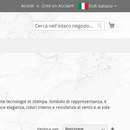
Accedi
Crea un Account
EUR italiano
Carrello
Search
e tecnologie di stampa. Simbolo di rappresentanza, è
e eleganza, colori intensi e resistenza al vento e al sole.
Impost
Ordina per