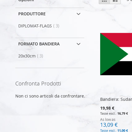
come
PRODUTTORE
elemento
DIPLOMAT-FLAGS
3
FORMATO BANDIERA
elemento
20x30cm
3
Confronta Prodotti
Non ci sono articoli da confrontare.
Bandiera: Suda
19,98 €
16,79 €
As low as
13,09 €
11,00 €