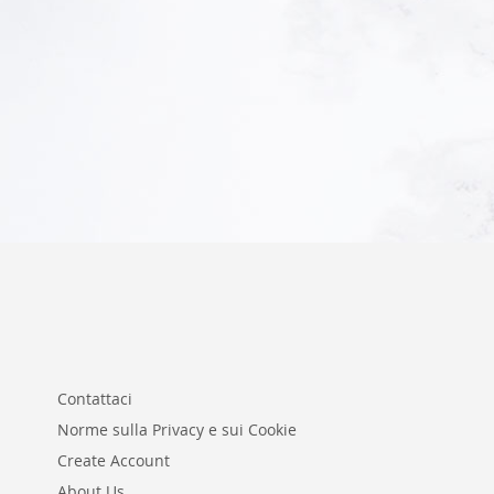
Aggiungi al Carrello
Aggiungi al Carrello
Aggiungi al Carrello
Contattaci
Norme sulla Privacy e sui Cookie
Create Account
About Us