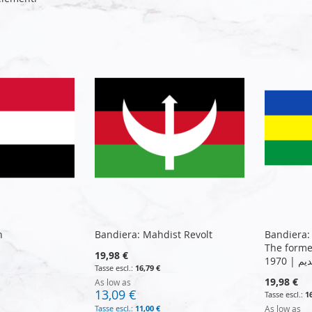
n
Bandiera: Mahdist Revolt
Bandiera:
The forme
19,98 €
1970
16,79 €
19,98 €
As low as
13,09 €
1
11,00 €
As low as