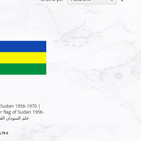
la
direzio
decresc
 Sudan 1956-1970 |
r flag of Sudan 1956-
 | علم السودان القديم
6,79 €