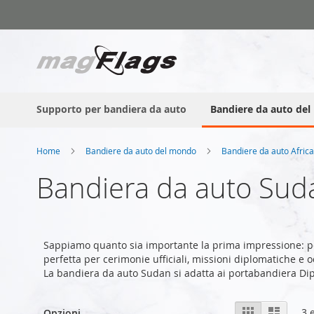
Salta
al
contenuto
Supporto per bandiera da auto
Bandiere da auto de
Home
Bandiere da auto del mondo
Bandiere da auto Afric
Bandiera da auto Sud
Sappiamo quanto sia importante la prima impressione: p
perfetta per cerimonie ufficiali, missioni diplomatiche e o
La bandiera da auto Sudan si adatta ai portabandiera Di
Mostra
Griglia
Lista
3
e
Opzioni