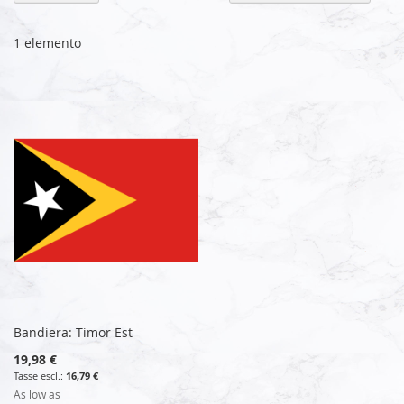
la
di
de
1
elemento
Bandiera: Timor Est
19,98 €
16,79 €
As low as