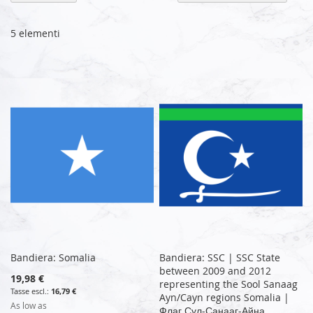
la
di
de
5
elementi
Bandiera: Somalia
Bandiera: SSC | SSC State
between 2009 and 2012
19,98 €
representing the Sool Sanaag
16,79 €
Ayn/Cayn regions Somalia |
As low as
Флаг Сул-Санааг-Айна