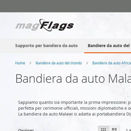
Salta
al
contenuto
Supporto per bandiera da auto
Bandiere da auto de
Home
Bandiere da auto del mondo
Bandiere da auto Afric
Bandiera da auto Mal
Sappiamo quanto sia importante la prima impressione: p
perfetta per cerimonie ufficiali, missioni diplomatiche e o
La bandiera da auto Malawi si adatta ai portabandiera D
Mostra
Griglia
Lista
1
e
Opzioni