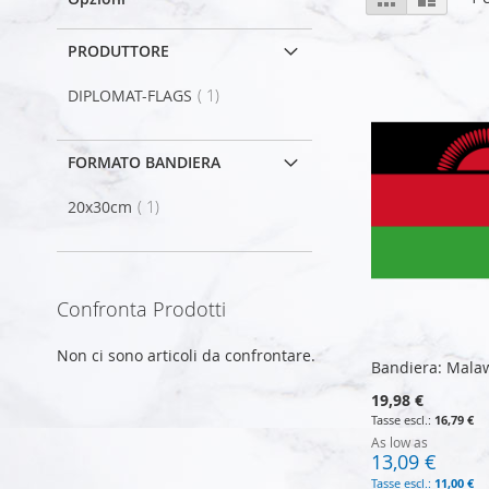
come
PRODUTTORE
elemento
DIPLOMAT-FLAGS
1
FORMATO BANDIERA
elemento
20x30cm
1
Confronta Prodotti
Non ci sono articoli da confrontare.
Bandiera: Mala
19,98 €
16,79 €
As low as
13,09 €
11,00 €