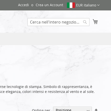
Accedi
Crea un Account
EUR italiano
Carrello
Search
ne tecnologie di stampa. Simbolo di rappresentanza, è
e eleganza, colori intensi e resistenza al vento e al sole.
Impost
Ordina per