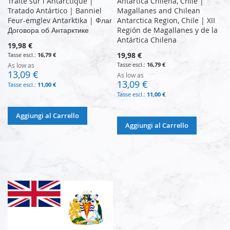
Traité sur l Antarctique |
Antártica Chilena, Chile |
Tratado Antártico | Banniel
Magallanes and Chilean
Feur-emglev Antarktika | Флаг
Antarctica Region, Chile | XII
Договора об Антарктике
Región de Magallanes y de la
Antártica Chilena
19,98 €
19,98 €
16,79 €
16,79 €
As low as
13,09 €
As low as
13,09 €
11,00 €
11,00 €
Aggiungi al Carrello
Aggiungi al Carrello