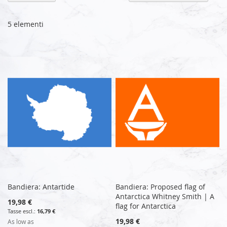
la
di
de
5
elementi
Bandiera: Antartide
Bandiera: Proposed flag of
Antarctica Whitney Smith | A
19,98 €
flag for Antarctica
16,79 €
19,98 €
As low as