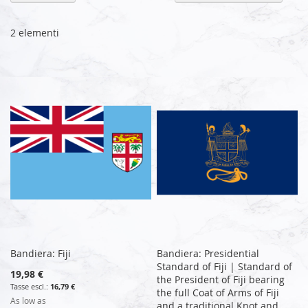
la
di
de
2
elementi
Bandiera: Fiji
Bandiera: Presidential
Standard of Fiji | Standard of
19,98 €
the President of Fiji bearing
16,79 €
the full Coat of Arms of Fiji
As low as
and a traditional Knot and