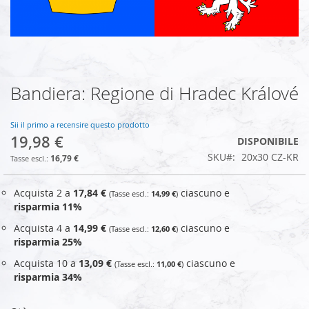
Bandiera: Regione di Hradec Králové
Vai
all'inizio
della
Sii il primo a recensire questo prodotto
galleria
19,98 €
DISPONIBILE
di
SKU
20x30 CZ-KR
immagini
16,79 €
Acquista 2 a
17,84 €
ciascuno e
14,99 €
risparmia
11
%
Acquista 4 a
14,99 €
ciascuno e
12,60 €
risparmia
25
%
Acquista 10 a
13,09 €
ciascuno e
11,00 €
risparmia
34
%