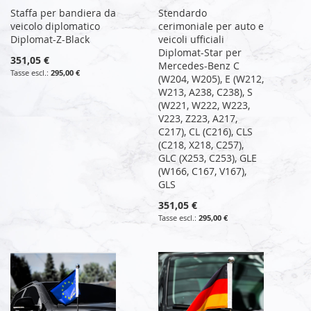
Staffa per bandiera da
Stendardo
veicolo diplomatico
cerimoniale per auto e
Diplomat-Z-Black
veicoli ufficiali
Diplomat-Star per
351,05 €
Mercedes-Benz C
295,00 €
(W204, W205), E (W212,
W213, A238, C238), S
(W221, W222, W223,
V223, Z223, A217,
C217), CL (C216), CLS
(C218, X218, C257),
GLC (X253, C253), GLE
(W166, C167, V167),
GLS
351,05 €
295,00 €