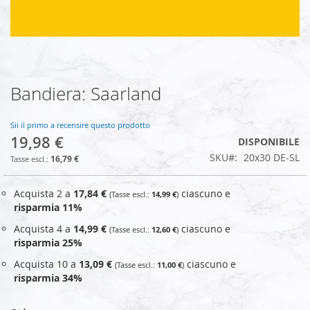
Bandiera: Saarland
Vai
all'inizio
della
Sii il primo a recensire questo prodotto
galleria
19,98 €
DISPONIBILE
di
SKU
20x30 DE-SL
immagini
16,79 €
Acquista 2 a
17,84 €
ciascuno e
14,99 €
risparmia
11
%
Acquista 4 a
14,99 €
ciascuno e
12,60 €
risparmia
25
%
Acquista 10 a
13,09 €
ciascuno e
11,00 €
risparmia
34
%