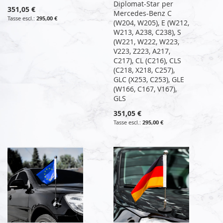
Diplomat-Star per
351,05 €
Mercedes-Benz C
295,00 €
(W204, W205), E (W212,
W213, A238, C238), S
(W221, W222, W223,
V223, Z223, A217,
C217), CL (C216), CLS
(C218, X218, C257),
GLC (X253, C253), GLE
(W166, C167, V167),
GLS
351,05 €
295,00 €